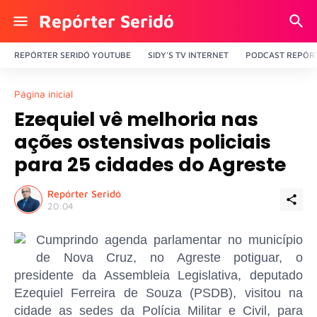
Repórter Seridó
REPÓRTER SERIDÓ YOUTUBE
SIDY'S TV INTERNET
PODCAST REPÓRT
Página inicial
Ezequiel vê melhoria nas
ações ostensivas policiais
para 25 cidades do Agreste
Repórter Seridó
20:04
Cumprindo agenda parlamentar no município
de Nova Cruz, no Agreste potiguar, o
presidente da Assembleia Legislativa, deputado
Ezequiel Ferreira de Souza (PSDB), visitou na
cidade as sedes da Polícia Militar e Civil, para