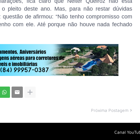
larações, fica claro que Nélter Queiroz não está
o pleito deste ano. Mas, para não restar dúvidas
ez questão de afirmou: “Não tenho compromisso com
nho com ele. Até porque não houve nada fechado
Próxima Postagem
Canal YouTu