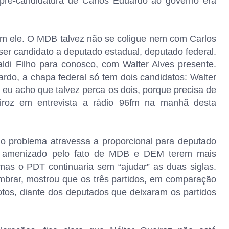
pré-candidatura de Carlos Eduardo ao governo era
m ele. O MDB talvez não se coligue nem com Carlos
r candidato a deputado estadual, deputado federal.
ldi Filho para conosco, com Walter Alves presente.
do, a chapa federal só tem dois candidatos: Walter
 eu acho que talvez perca os dois, porque precisa de
iroz em entrevista a rádio 96fm na manhã desta
o problema atravessa a proporcional para deputado
o amenizado pelo fato de MDB e DEM terem mais
mas o PDT continuaria sem “ajudar” as duas siglas.
mbrar, mostrou que os três partidos, em comparação
tos, diante dos deputados que deixaram os partidos