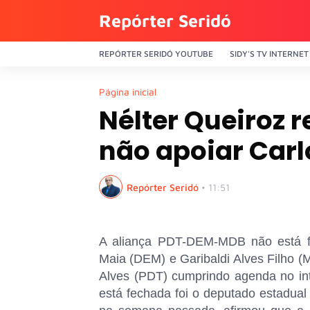
Repórter Seridó
REPÓRTER SERIDÓ YOUTUBE
SIDY'S TV INTERNET
Página inicial
Nélter Queiroz 
não apoiar Car
Repórter Seridó
•
11:51
A aliança PDT-DEM-MDB não está fe
Maia (DEM) e Garibaldi Alves Filho (
Alves (PDT) cumprindo agenda no int
está fechada foi o deputado estadua