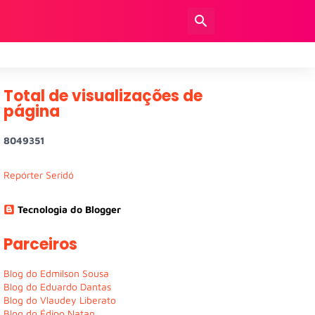
Total de visualizações de
página
8
0
4
9
3
5
1
Repórter Seridó
Tecnologia do Blogger
Parceiros
Blog do Edmilson Sousa
Blog do Eduardo Dantas
Blog do Vlaudey Liberato
Blog do Édipo Natan