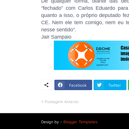
De qualquer forma, diante das dec
“fechado” com Carlos Eduardo para 
quanto a isso, o próprio deputado f
CE. Nem ele tem comigo, nem eu te
nesse sentido”.
Jair Sampaio
Facebook
Twitter
Postagem Anterior
Design by -
Blogger Templates