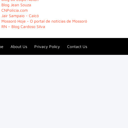
Blog Jean Souza
CNPolícia.com
Jair Sampaio - Caicó
Mossoró Hoje - O portal de notícias de Mossoró
RN – Blog Cardoso Silva
be
About Us
Privacy Policy
Contact Us