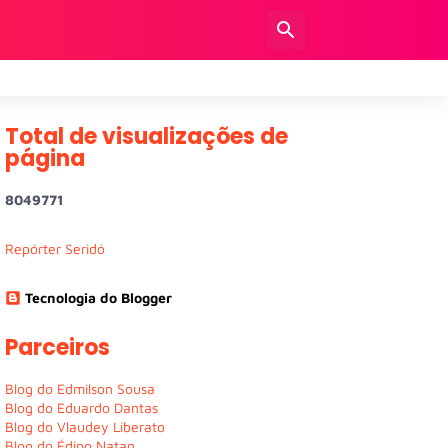
Total de visualizações de
página
8
0
4
9
7
7
1
Repórter Seridó
Tecnologia do Blogger
Parceiros
Blog do Edmilson Sousa
Blog do Eduardo Dantas
Blog do Vlaudey Liberato
Blog do Édipo Natan