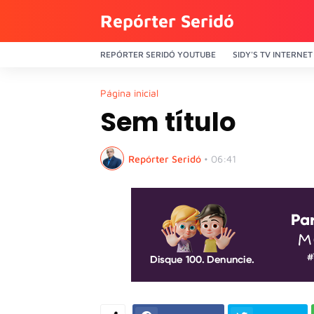
Repórter Seridó
REPÓRTER SERIDÓ YOUTUBE
SIDY'S TV INTERNET
Página inicial
Sem título
Repórter Seridó
•
06:41