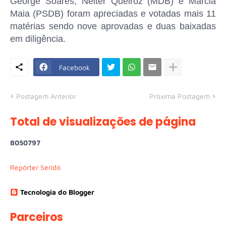
George Soares, Nélter Queiroz (MDB) e Márcia
Maia (PSDB) foram apreciadas e votadas mais 11
matérias sendo nove aprovadas e duas baixadas
em diligência.
Facebook
Postagem Anterior
Próxima Postagem
Total de visualizações de página
8
0
5
0
7
9
7
Repórter Seridó
Tecnologia do Blogger
Parceiros