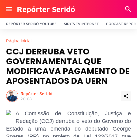
Repórter Seridó
REPÓRTER SERIDÓ YOUTUBE
SIDY'S TV INTERNET
PODCAST REPÓRT
Página inicial
CCJ DERRUBA VETO
GOVERNAMENTAL QUE
MODIFICAVA PAGAMENTO DE
APOSENTADOS DA UERN
Repórter Seridó
20:08
A Comissão de Constituição, Justiça e
Redação (CCJ) derruba o veto do Governo do
Estado a uma emenda do deputado George
Soares (PR) no projeto de Lei 133/2017 que