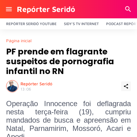
Repórter Seridó
REPÓRTER SERIDÓ YOUTUBE
SIDY'S TV INTERNET
PODCAST REPÓRT
Página inicial
PF prende em flagrante
suspeitos de pornografia
infantil no RN
Repórter Seridó
13:06
Operação Innocence foi deflagrada
nesta terça-feira (19), cumpriu
mandados de busca e apreensão em
Natal, Parnamirim, Mossoró, Acari e
Apodi.