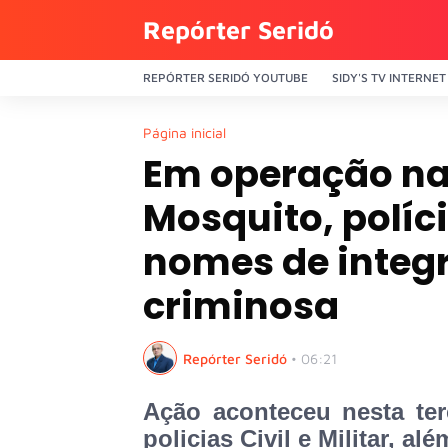
Repórter Seridó
REPÓRTER SERIDÓ YOUTUBE
SIDY'S TV INTERNET
Página inicial
Em operação n
Mosquito, políc
nomes de integ
criminosa
Repórter Seridó
•
06:21
Ação aconteceu nesta terç
policias Civil e Militar, 