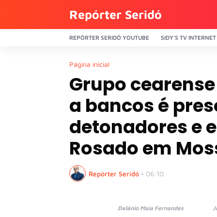
Repórter Seridó
REPÓRTER SERIDÓ YOUTUBE
SIDY'S TV INTERNET
Página inicial
Grupo cearense 
a bancos é pres
detonadores e e
Rosado em Mos
Repórter Seridó
•
06:10
Delânio Maia Fernandes José