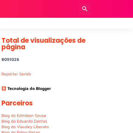
Total de visualizações de
página
8
0
5
1
0
2
6
Repórter Seridó
Tecnologia do Blogger
Parceiros
Blog do Edmilson Sousa
Blog do Eduardo Dantas
Blog do Vlaudey Liberato
Blog do Édipo Natan