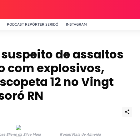
PODCAST REPÓRTER SERIDÓ
INSTAGRAM
suspeito de assaltos
o com explosivos,
scopeta 12 no Vingt
soró RN
 Eliano da Silva Maia Roniel Maia de Almeida