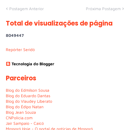
Postagem Anterior
Próxima Postagem
Total de visualizações de página
8
0
4
9
4
4
7
Repórter Seridó
Tecnologia do Blogger
Parceiros
Blog do Edmilson Sousa
Blog do Eduardo Dantas
Blog do Vlaudey Liberato
Blog do Édipo Natan
Blog Jean Souza
CNPolícia.com
Jair Sampaio - Caicó
Mossoró Hoje - O portal de notícias de Mossoró