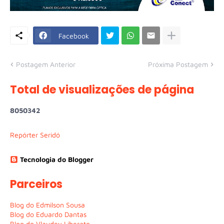
Facebook
Postagem Anterior
Próxima Postagem
Total de visualizações de página
8
0
5
0
3
4
2
Repórter Seridó
Tecnologia do Blogger
Parceiros
Blog do Edmilson Sousa
Blog do Eduardo Dantas
Blog do Vlaudey Liberato