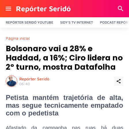
Repórter Seridó
REPÓRTER SERIDÓ YOUTUBE
SIDY'S TV INTERNET
PODCAST REPÓRT
Página inicial
Bolsonaro vai a 28% e
Haddad, a 16%; Ciro lidera no
2º turno, mostra Datafolha
Repórter Seridó
06:40
Petista mantém trajetória de alta,
mas segue tecnicamente empatado
com o pedetista
Afastado da campanha nas ruas há duas