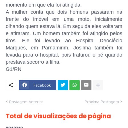
momento em que ela foi atingida.
A mulher conta que dois homens passaram na
frente do imóvel em uma moto, inicialmente
olhando quem estava lá. Em seguida eles voltaram
e atiraram. Um homem também foi atingido pelos
tiros. Ele foi levado ao Hospital Deoclécio
Marques, em Parnamirim. Josilma também foi
levada para o hospital, pois fraturou o pé quando
prestava socorro à filha.
G1/RN
Facebook
Postagem Anterior
Próxima Postagem
Total de visualizações de página
8
0
4
8
7
1
0