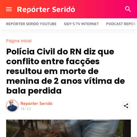
Repórter Seridó
REPÓRTER SERIDÓ YOUTUBE
SIDY'S TV INTERNET
PODCAST REPÓRT
Página inicial
Polícia Civil do RN diz que
conflito entre facções
resultou em morte de
menina de 2 anos vítima de
bala perdida
Repórter Seridó
16:32