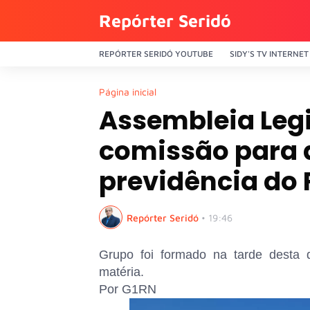
Repórter Seridó
REPÓRTER SERIDÓ YOUTUBE
SIDY'S TV INTERNET
Página inicial
Assembleia Legi
comissão para d
previdência do
Repórter Seridó
•
19:46
Grupo foi formado na tarde desta qu
matéria.
Por G1RN