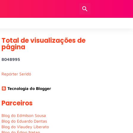
Total de visualizações de
página
8
0
4
8
9
9
5
Repórter Seridó
Tecnologia do Blogger
Parceiros
Blog do Edmilson Sousa
Blog do Eduardo Dantas
Blog do Vlaudey Liberato
Blog do Édipo Natan