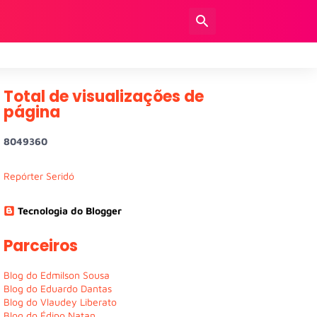
Total de visualizações de
página
8
0
4
9
3
6
0
Repórter Seridó
Tecnologia do Blogger
Parceiros
Blog do Edmilson Sousa
Blog do Eduardo Dantas
Blog do Vlaudey Liberato
Blog do Édipo Natan