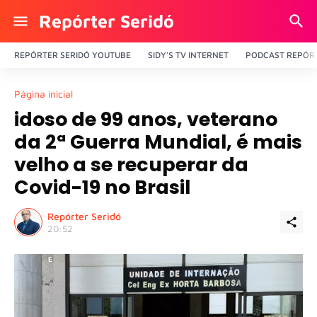
Repórter Seridó
REPÓRTER SERIDÓ YOUTUBE
SIDY'S TV INTERNET
PODCAST REPÓRT
Página inicial
idoso de 99 anos, veterano
da 2ª Guerra Mundial, é mais
velho a se recuperar da
Covid-19 no Brasil
Repórter Seridó
20:52