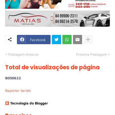
Facebook
Postagem Anterior
Próxima Postagem
Total de visualizações de página
8
0
5
0
6
2
2
Repórter Seridó
Tecnologia do Blogger