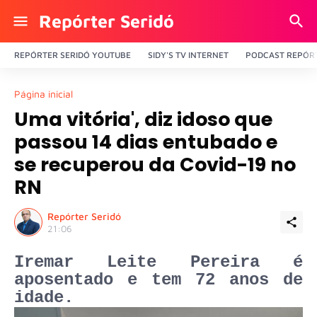
Repórter Seridó
REPÓRTER SERIDÓ YOUTUBE
SIDY'S TV INTERNET
PODCAST REPÓRT
Página inicial
Uma vitória', diz idoso que
passou 14 dias entubado e
se recuperou da Covid-19 no
RN
Repórter Seridó
21:06
Iremar Leite Pereira é
aposentado e tem 72 anos de
idade.