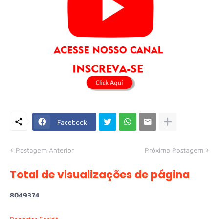
Facebook
Postagem Anterior
Próxima Postagem
Total de visualizações de página
8
0
4
9
3
7
4
Repórter Seridó