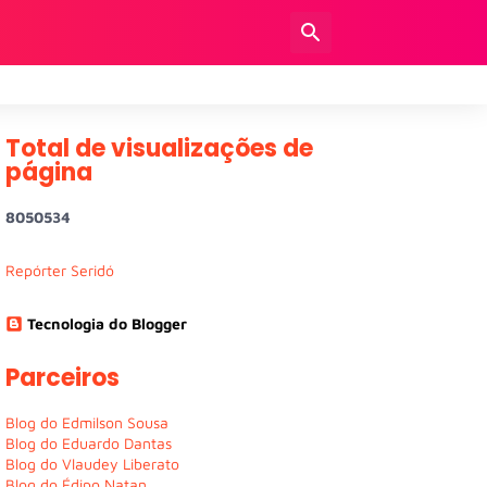
Total de visualizações de
página
8
0
5
0
5
3
4
Repórter Seridó
Tecnologia do Blogger
Parceiros
Blog do Edmilson Sousa
Blog do Eduardo Dantas
Blog do Vlaudey Liberato
Blog do Édipo Natan