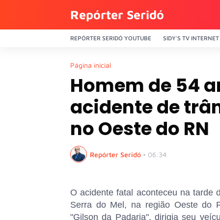
Repórter Seridó
REPÓRTER SERIDÓ YOUTUBE
SIDY'S TV INTERNET
Página inicial
Homem de 54 an
acidente de trâ
no Oeste do RN
Repórter Seridó
•
06:34
O acidente fatal aconteceu na tarde 
Serra do Mel, na região Oeste do
"Gilson da Padaria", dirigia seu veí