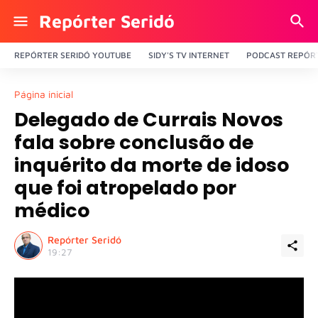
Repórter Seridó
REPÓRTER SERIDÓ YOUTUBE
SIDY'S TV INTERNET
PODCAST REPÓRT
Página inicial
Delegado de Currais Novos
fala sobre conclusão de
inquérito da morte de idoso
que foi atropelado por
médico
Repórter Seridó
19:27