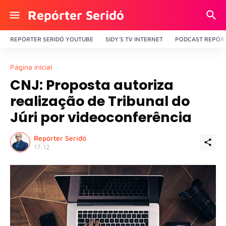
Repórter Seridó
REPÓRTER SERIDÓ YOUTUBE
SIDY'S TV INTERNET
PODCAST REPÓRT
Página inicial
CNJ: Proposta autoriza
realização de Tribunal do
Júri por videoconferência
Repórter Seridó
17:12