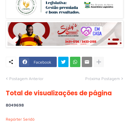
Facebook
Postagem Anterior
Próxima Postagem
Total de visualizações de página
8
0
4
9
6
9
8
Repórter Seridó