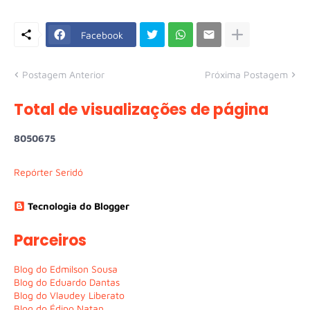
Facebook
Postagem Anterior
Próxima Postagem
Total de visualizações de página
8
0
5
0
6
7
5
Repórter Seridó
Tecnologia do Blogger
Parceiros
Blog do Edmilson Sousa
Blog do Eduardo Dantas
Blog do Vlaudey Liberato
Blog do Édipo Natan