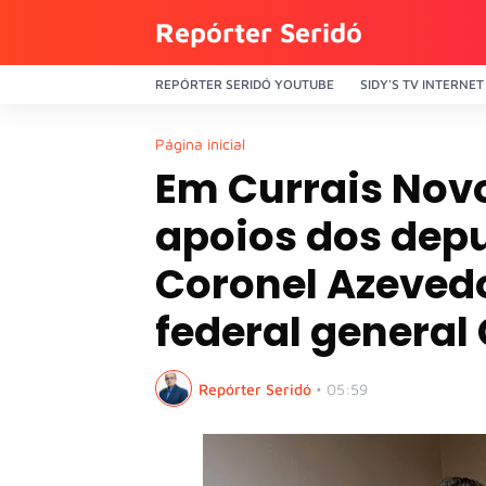
Repórter Seridó
REPÓRTER SERIDÓ YOUTUBE
SIDY'S TV INTERNET
Página inicial
Em Currais Novo
apoios dos depu
Coronel Azeved
federal general
Repórter Seridó
•
05:59