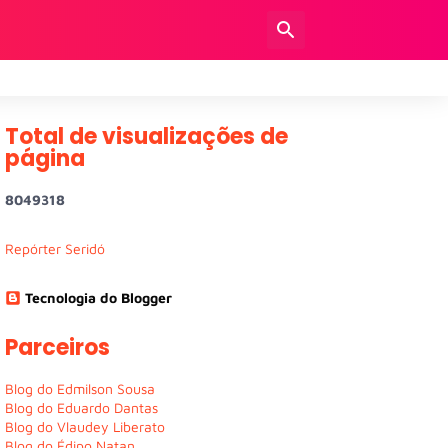
Total de visualizações de
página
8
0
4
9
3
1
8
Repórter Seridó
Tecnologia do Blogger
Parceiros
Blog do Edmilson Sousa
Blog do Eduardo Dantas
Blog do Vlaudey Liberato
Blog do Édipo Natan