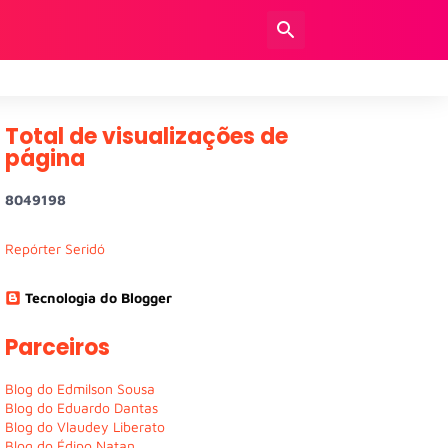
Total de visualizações de
página
8
0
4
9
1
9
8
Repórter Seridó
Tecnologia do Blogger
Parceiros
Blog do Edmilson Sousa
Blog do Eduardo Dantas
Blog do Vlaudey Liberato
Blog do Édipo Natan