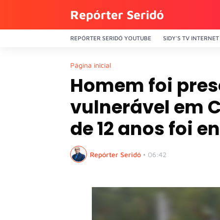
Repórter Seridó
REPÓRTER SERIDÓ YOUTUBE
SIDY'S TV INTERNET
Página inicial
Homem foi preso
vulnerável em 
de 12 anos foi 
Repórter Seridó
•
06:42