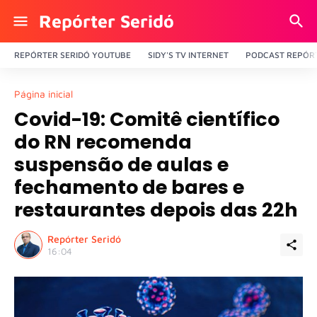
Repórter Seridó
REPÓRTER SERIDÓ YOUTUBE
SIDY'S TV INTERNET
PODCAST REPÓRT
Página inicial
Covid-19: Comitê científico
do RN recomenda
suspensão de aulas e
fechamento de bares e
restaurantes depois das 22h
Repórter Seridó
16:04