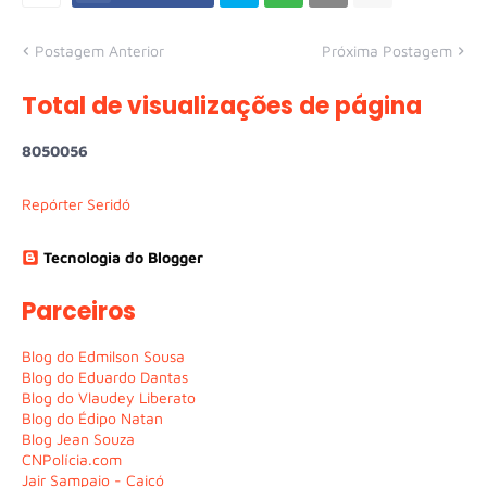
Postagem Anterior
Próxima Postagem
Total de visualizações de página
8
0
5
0
0
5
6
Repórter Seridó
Tecnologia do Blogger
Parceiros
Blog do Edmilson Sousa
Blog do Eduardo Dantas
Blog do Vlaudey Liberato
Blog do Édipo Natan
Blog Jean Souza
CNPolícia.com
Jair Sampaio - Caicó