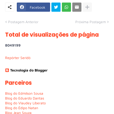
Facebook
Postagem Anterior
Próxima Postagem
Total de visualizações de página
8
0
4
9
1
9
9
Repórter Seridó
Tecnologia do Blogger
Parceiros
Blog do Edmilson Sousa
Blog do Eduardo Dantas
Blog do Vlaudey Liberato
Blog do Édipo Natan
Blog Jean Souza