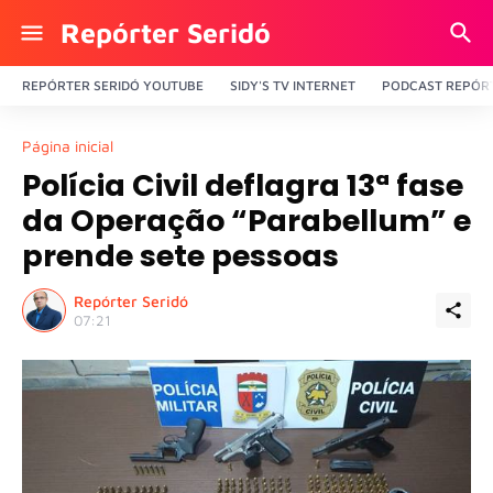
Repórter Seridó
REPÓRTER SERIDÓ YOUTUBE
SIDY'S TV INTERNET
PODCAST REPÓRT
Página inicial
Polícia Civil deflagra 13ª fase
da Operação “Parabellum” e
prende sete pessoas
Repórter Seridó
07:21