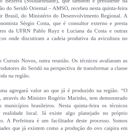
o Bezerra (Solidariedade), que também é presidente da
ão do Seridó Oriental – AMSO, recebeu nesta quinta-feira
ir Brasil, do Ministério do Desenvolvimento Regional. A
omista Sérgio Costa, que é consultor externo e presta
res da UFRN Pablo Ruyz e Luciana da Costa e outras
icos onde discutiram a cadeia produtiva da avicultura no
Currais Novos, outra reunião. Os técnicos avaliaram as
odutores do Seridó na perspectiva de transformar a classe
nda na região.
ma agregará valor ao que já é produzido na região. “O
, através do Ministro Rogério Marinho, tem demonstrado
municípios brasileiros. Nesta quinta-feira os técnicos
realidade local. Já existe algo planejado no próprio
to. A Prefeitura é um facilitador deste processo. Somos
vidades que já existem como a produção do ovo caipira em