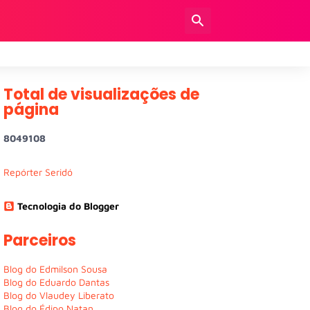
Total de visualizações de
página
8
0
4
9
1
0
8
Repórter Seridó
Tecnologia do Blogger
Parceiros
Blog do Edmilson Sousa
Blog do Eduardo Dantas
Blog do Vlaudey Liberato
Blog do Édipo Natan