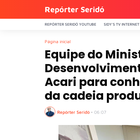
Repórter Seridó
REPÓRTER SERIDÓ YOUTUBE
SIDY'S TV INTERNET
Página inicial
Equipe do Minis
Desenvolvimento
Acari para conh
da cadeia prod
Repórter Seridó
•
06:07