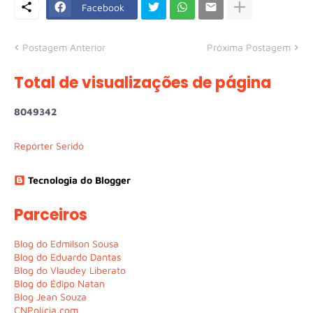
Facebook
Postagem Anterior
Próxima Postagem
Total de visualizações de página
8
0
4
9
3
4
2
Repórter Seridó
Tecnologia do Blogger
Parceiros
Blog do Edmilson Sousa
Blog do Eduardo Dantas
Blog do Vlaudey Liberato
Blog do Édipo Natan
Blog Jean Souza
CNPolícia.com