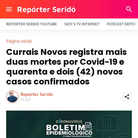
Repórter Seridó
REPÓRTER SERIDÓ YOUTUBE
SIDY'S TV INTERNET
PODCAST REPÓRT
Página inicial
Currais Novos registra mais
duas mortes por Covid-19 e
quarenta e dois (42) novos
casos confirmados
Repórter Seridó
11:07