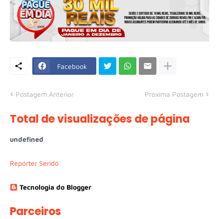
Facebook
Postagem Anterior
Próxima Postagem
Total de visualizações de página
u
n
d
e
f
n
e
d
Repórter Seridó
Tecnologia do Blogger
Parceiros