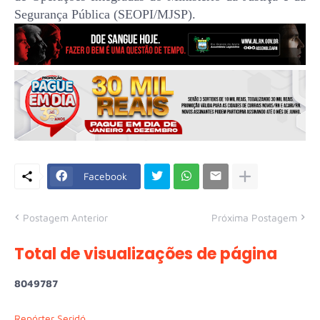
Segurança Pública (SEOPI/MJSP).
Facebook
Postagem Anterior
Próxima Postagem
Total de visualizações de página
8
0
4
9
7
8
7
Repórter Seridó