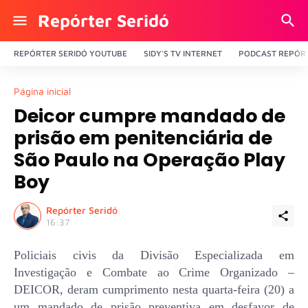
Repórter Seridó
REPÓRTER SERIDÓ YOUTUBE
SIDY'S TV INTERNET
PODCAST REPÓRT
Página inicial
Deicor cumpre mandado de
prisão em penitenciária de
São Paulo na Operação Play
Boy
Repórter Seridó
16:37
Policiais civis da Divisão Especializada em
Investigação e Combate ao Crime Organizado –
DEICOR, deram cumprimento nesta quarta-feira (20) a
um mandado de prisão preventiva em desfavor de