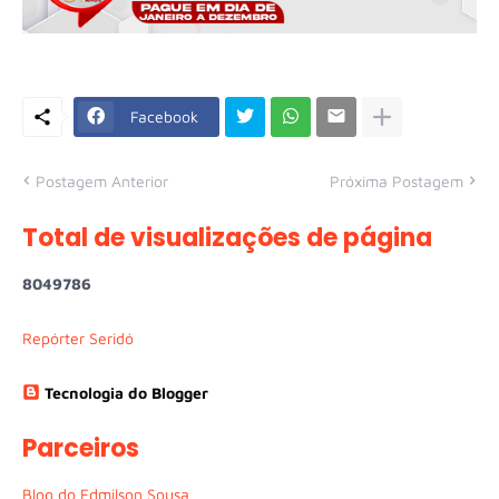
Facebook
Postagem Anterior
Próxima Postagem
Total de visualizações de página
8
0
4
9
7
8
6
Repórter Seridó
Tecnologia do Blogger
Parceiros
Blog do Edmilson Sousa