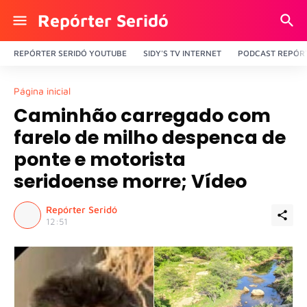
Repórter Seridó
REPÓRTER SERIDÓ YOUTUBE
SIDY'S TV INTERNET
PODCAST REPÓRT
Página inicial
Caminhão carregado com
farelo de milho despenca de
ponte e motorista
seridoense morre; Vídeo
Repórter Seridó
12:51