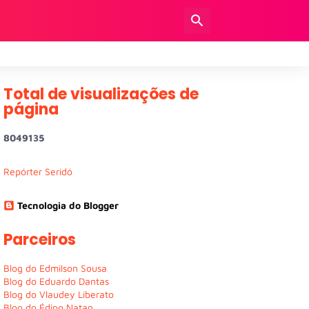
Total de visualizações de
página
8
0
4
9
1
3
5
Repórter Seridó
Tecnologia do Blogger
Parceiros
Blog do Edmilson Sousa
Blog do Eduardo Dantas
Blog do Vlaudey Liberato
Blog do Édipo Natan