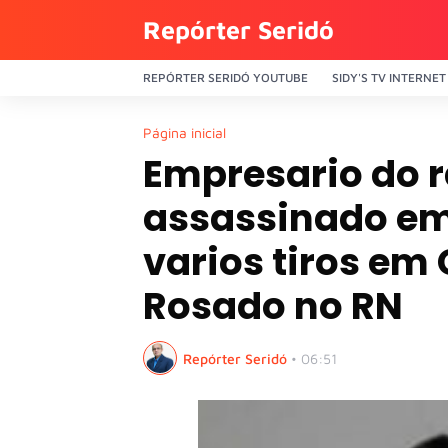
Repórter Seridó
REPÓRTER SERIDÓ YOUTUBE
SIDY'S TV INTERNET
Página inicial
Empresario do r
assassinado em
varios tiros em
Rosado no RN
Repórter Seridó
•
06:51