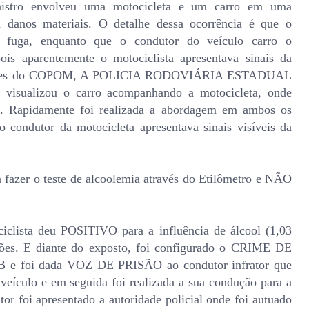
inistro envolveu uma motocicleta e um carro em uma
os materiais. O detalhe dessa ocorrência é que o
m fuga, enquanto que o condutor do veículo carro o
pois aparentemente o motociclista apresentava sinais da
ormações do COPOM, A POLICIA RODOVIÁRIA ESTADUAL
e visualizou o carro acompanhando a motocicleta, onde
s. Rapidamente foi realizada a abordagem em ambos os
o condutor da motocicleta apresentava sinais visíveis da
fazer o teste de alcoolemia através do Etilômetro e NÃO
ciclista deu POSITIVO para a influência de álcool (1,03
mões. E diante do exposto, foi configurado o CRIME DE
 e foi dada VOZ DE PRISÃO ao condutor infrator que
culo e em seguida foi realizada a sua condução para a
or foi apresentado a autoridade policial onde foi autuado