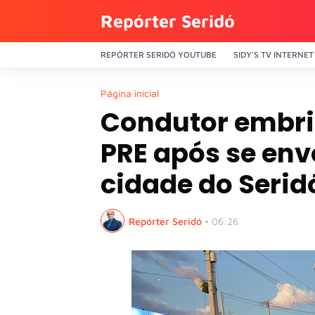
Repórter Seridó
REPÓRTER SERIDÓ YOUTUBE
SIDY'S TV INTERNET
Página inicial
Condutor embri
PRE após se env
cidade do Serid
Repórter Seridó
•
06:26