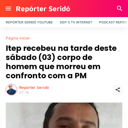
Repórter Seridó
REPÓRTER SERIDÓ YOUTUBE
SIDY'S TV INTERNET
PODCAST REPÓRT
Página inicial
Itep recebeu na tarde deste
sábado (03) corpo de
homem que morreu em
confronto com a PM
Repórter Seridó
07:18