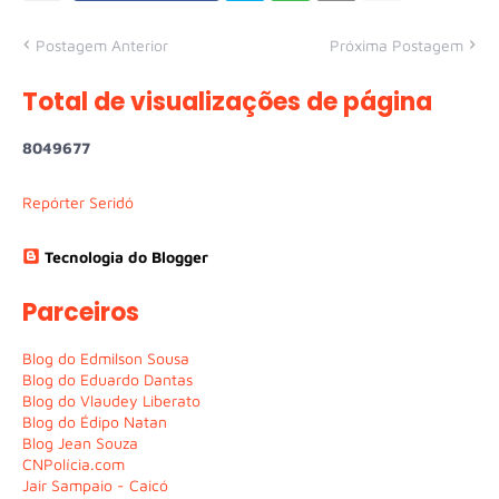
Postagem Anterior
Próxima Postagem
Total de visualizações de página
8
0
4
9
6
7
7
Repórter Seridó
Tecnologia do Blogger
Parceiros
Blog do Edmilson Sousa
Blog do Eduardo Dantas
Blog do Vlaudey Liberato
Blog do Édipo Natan
Blog Jean Souza
CNPolícia.com
Jair Sampaio - Caicó