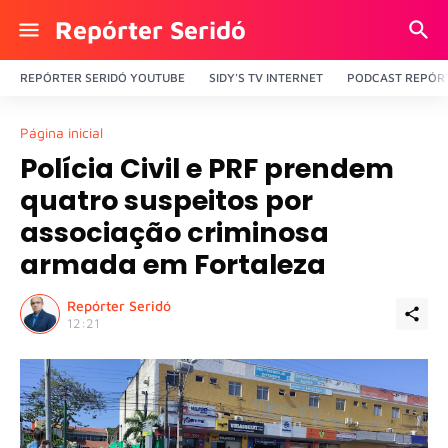
Repórter Seridó
REPÓRTER SERIDÓ YOUTUBE
SIDY'S TV INTERNET
PODCAST REPÓRT
Página inicial
Polícia Civil e PRF prendem
quatro suspeitos por
associação criminosa
armada em Fortaleza
Repórter Seridó
12:21