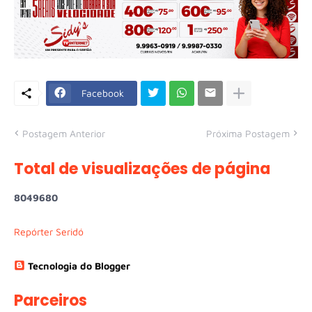
Facebook
Postagem Anterior
Próxima Postagem
Total de visualizações de página
8
0
4
9
6
8
0
Repórter Seridó
Tecnologia do Blogger
Parceiros