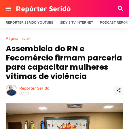
Repórter Seridó
REPÓRTER SERIDÓ YOUTUBE
SIDY'S TV INTERNET
PODCAST REPÓRT
Página inicial
Assembleia do RN e
Fecomércio firmam parceria
para capacitar mulheres
vítimas de violência
Repórter Seridó
07:10