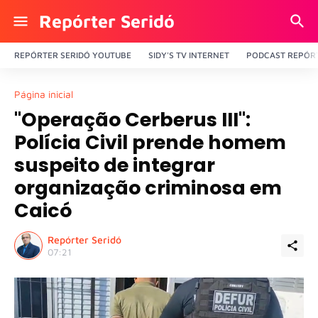
Repórter Seridó
REPÓRTER SERIDÓ YOUTUBE
SIDY'S TV INTERNET
PODCAST REPÓRT
Página inicial
"Operação Cerberus III":
Polícia Civil prende homem
suspeito de integrar
organização criminosa em
Caicó
Repórter Seridó
07:21