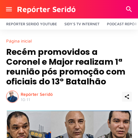
Repórter Seridó
REPÓRTER SERIDÓ YOUTUBE
SIDY'S TV INTERNET
PODCAST REPÓRT
Página inicial
Recém promovidos a
Coronel e Major realizam 1ª
reunião pós promoção com
oficiais do 13º Batalhão
Repórter Seridó
10:11