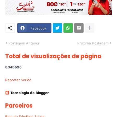
Facebook
Postagem Anterior
Próxima Postagem
Total de visualizações de página
8
0
4
8
6
9
6
Repórter Seridó
Tecnologia do Blogger
Parceiros
Blog do Edmilson Sousa