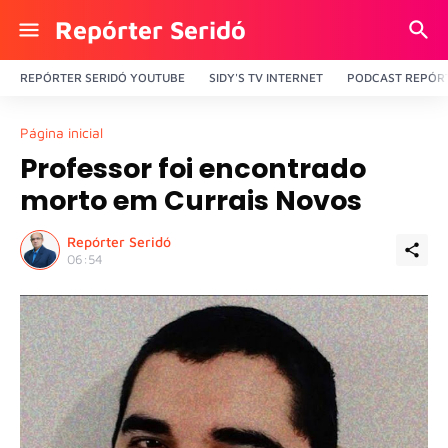
Repórter Seridó
REPÓRTER SERIDÓ YOUTUBE
SIDY'S TV INTERNET
PODCAST REPÓRT
Página inicial
Professor foi encontrado
morto em Currais Novos
Repórter Seridó
06:54