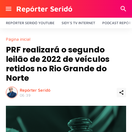
Repórter Seridó
REPÓRTER SERIDÓ YOUTUBE
SIDY'S TV INTERNET
PODCAST REPÓRT
Página inicial
PRF realizará o segundo
leilão de 2022 de veículos
retidos no Rio Grande do
Norte
Repórter Seridó
06:39